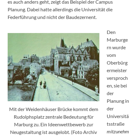
es auch anders geht, zeigt das Beispiel der Campus
Planung. Dabei hatte allerdings die Universität die
Federführung und nicht der Baudezernent.
Den
Marburge
rn wurde
vom
Oberbürg
ermeister
versproch
en, sie bei
der
Planung in
der
Mit der Weidenhäuser Brücke kommt dem
Universitä
Rudolphsplatz zentrale Bedeutung für
tsstraße
Marburg zu. Ein Ideenwettbewerb zur
mitzunehm
Neugestaltung ist ausgelobt. (Foto Archiv