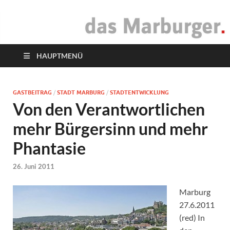
das Marburger.
Online-Magazin
HAUPTMENÜ
GASTBEITRAG
/
STADT MARBURG
/
STADTENTWICKLUNG
Von den Verantwortlichen
mehr Bürgersinn und mehr
Phantasie
26. Juni 2011
Marburg
27.6.2011
(red) In