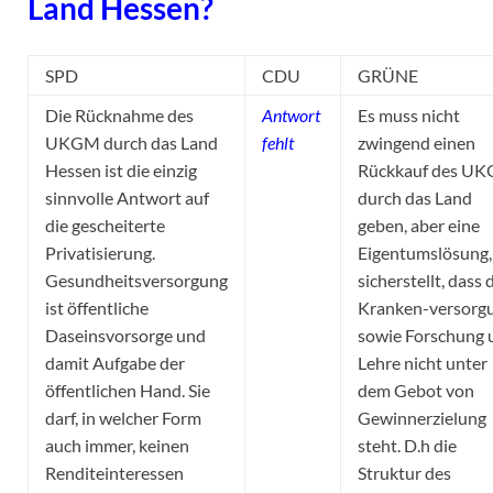
Land Hessen?
SPD
CDU
GRÜNE
Die Rücknahme des
Antwort
Es muss nicht
UKGM durch das Land
fehlt
zwingend einen
Hessen ist die einzig
Rückkauf des U
sinnvolle Antwort auf
durch das Land
die gescheiterte
geben, aber eine
Privatisierung.
Eigentumslösung,
Gesundheitsversorgung
sicherstellt, dass 
ist öffentliche
Kranken-versorg
Daseinsvorsorge und
sowie Forschung 
damit Aufgabe der
Lehre nicht unter
öffentlichen Hand. Sie
dem Gebot von
darf, in welcher Form
Gewinnerzielung
auch immer, keinen
steht. D.h die
Renditeinteressen
Struktur des