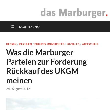
das Marburger.
Online-Magazin
HAUPTMENÜ
HESSEN
/
PARTEIEN
/
PHILIPPS-UNIVERSITÄT
/
SOZIALES
/
WIRTSCHAFT
Was die Marburger
Parteien zur Forderung
Rückkauf des UKGM
meinen
29. August 2012