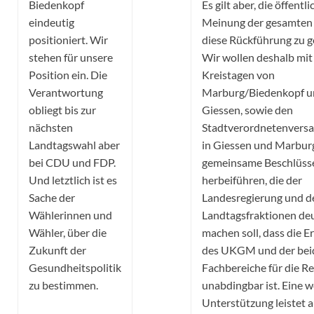
Biedenkopf
Es gilt aber, die öffentli
eindeutig
Meinung der gesamten 
positioniert. Wir
diese Rückführung zu 
stehen für unsere
Wir wollen deshalb mit
Position ein. Die
Kreistagen von
Verantwortung
Marburg/Biedenkopf u
obliegt bis zur
Giessen, sowie den
nächsten
Stadtverordnetenver
Landtagswahl aber
in Giessen und Marbur
bei CDU und FDP.
gemeinsame Beschlüss
Und letztlich ist es
herbeiführen, die der
Sache der
Landesregierung und d
Wählerinnen und
Landtagsfraktionen deu
Wähler, über die
machen soll, dass die E
Zukunft der
des UKGM und der bei
Gesundheitspolitik
Fachbereiche für die R
zu bestimmen.
unabdingbar ist. Eine w
Unterstützung leistet a