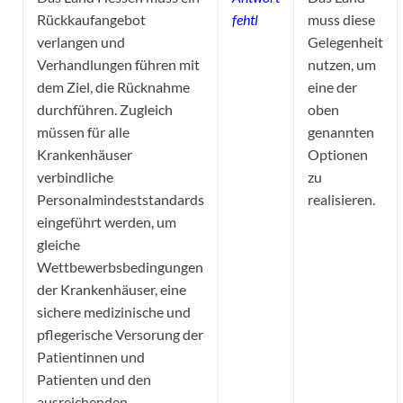
Rückkaufangebot
fehtl
muss diese
verlangen und
Gelegenheit
Verhandlungen führen mit
nutzen, um
dem Ziel, die Rücknahme
eine der
durchführen. Zugleich
oben
müssen für alle
genannten
Krankenhäuser
Optionen
verbindliche
zu
Personalmindeststandards
realisieren.
eingeführt werden, um
gleiche
Wettbewerbsbedingungen
der Krankenhäuser, eine
sichere medizinische und
pflegerische Versorung der
Patientinnen und
Patienten und den
ausreichenden