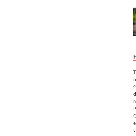
T
m
G
d
m
P
G
e
v