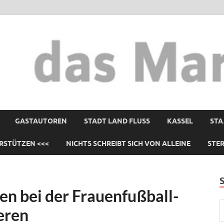
GASTAUTOREN
STADT LAND FLUSS
KASSEL
STA
RSTÜTZEN <<<
NICHTS SCHREIBT SICH VON ALLEINE
STE
en bei der Frauenfußball-
eren