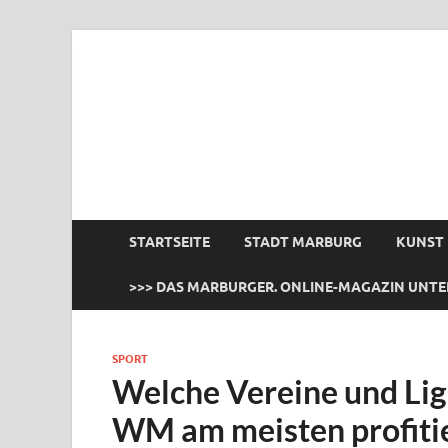
das Marburger.
Online-Magazin
STARTSEITE
STADT MARBURG
KUNST
>>> DAS MARBURGER. ONLINE-MAGAZIN UNTE
SPORT
Welche Vereine und Lig
WM am meisten profiti