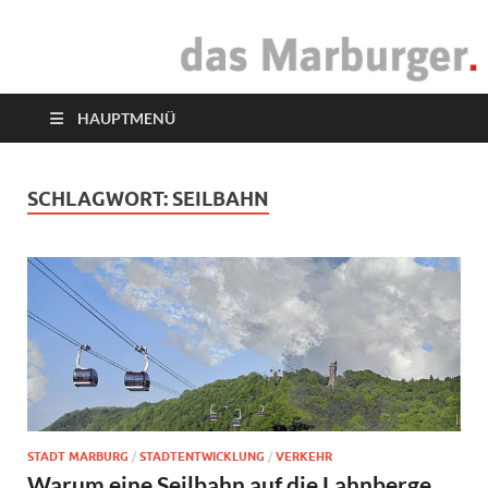
das Marburger.
Online-Magazin
HAUPTMENÜ
SCHLAGWORT:
SEILBAHN
STADT MARBURG
/
STADTENTWICKLUNG
/
VERKEHR
Warum eine Seilbahn auf die Lahnberge