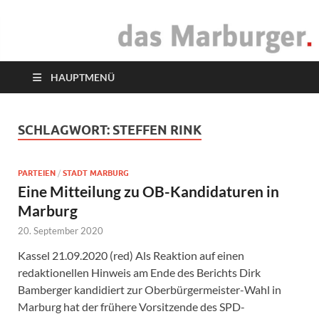
das Marburger.
Online-Magazin
HAUPTMENÜ
SCHLAGWORT:
STEFFEN RINK
PARTEIEN
/
STADT MARBURG
Eine Mitteilung zu OB-Kandidaturen in
Marburg
20. September 2020
Kassel 21.09.2020 (red) Als Reaktion auf einen
redaktionellen Hinweis am Ende des Berichts Dirk
Bamberger kandidiert zur Oberbürgermeister-Wahl in
Marburg hat der frühere Vorsitzende des SPD-