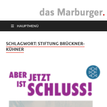
das Marburger.
Online-Magazin
HAUPTMENÜ
SCHLAGWORT:
­­STIFTUNG BRÜCKNER-
KÜHNER