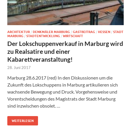
ARCHITEKTUR
/
DENKMÄLER MARBURG
/
GASTBEITRAG
/
HESSEN
/
STADT
MARBURG
/
STADTENTWICKLUNG
/
WIRTSCHAFT
Der Lokschuppenverkauf in Marburg wird
zu Realsatire und einer
Kabarettveranstaltung!
28. Juni 2017
Marburg 28.6.2017 (red) In den Diskussionen um die
Zukunft des Lokschuppens in Marburg artikulieren sich
wachsende Bewegung und Druck. Vorgehensweise und
Vorentscheidungen des Magistrats der Stadt Marburg
sind inzwischen obsolet. …
WEITERLESEN