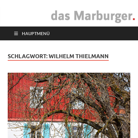
das Marburger.
Online-Magazin
HAUPTMENÜ
SCHLAGWORT:
WILHELM THIELMANN