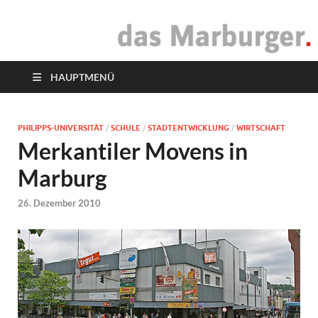
das Marburger.
Online-Magazin
HAUPTMENÜ
PHILIPPS-UNIVERSITÄT
/
SCHULE
/
STADTENTWICKLUNG
/
WIRTSCHAFT
Merkantiler Movens in
Marburg
26. Dezember 2010