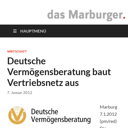
das Marburger.
Online-Magazin
HAUPTMENÜ
WIRTSCHAFT
Deutsche
Vermögensberatung baut
Vertriebsnetz aus
7. Januar 2012
Marburg
7.1.2012
(pm/red)