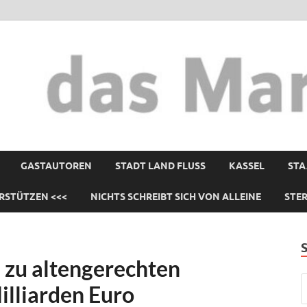
GASTAUTOREN
STADT LAND FLUSS
KASSEL
STA
RSTÜTZEN <<<
NICHTS SCHREIBT SICH VON ALLEINE
STE
 zu altengerechten
lliarden Euro