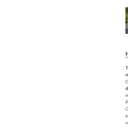
T
m
G
d
m
P
G
e
v