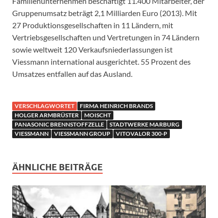
Familienunternehmen beschäftigt 11.400 Mitarbeiter, der
Gruppenumsatz beträgt 2,1 Milliarden Euro (2013). Mit
27 Produktionsgesellschaften in 11 Ländern, mit
Vertriebsgesellschaften und Vertretungen in 74 Ländern
sowie weltweit 120 Verkaufsniederlassungen ist
Viessmann international ausgerichtet. 55 Prozent des
Umsatzes entfallen auf das Ausland.
VERSCHLAGWORTET
FIRMA HEINRICH BRANDS
HOLGER ARMBRÜSTER
MOISCHT
PANASONIC BRENNSTOFFZELLE
STADTWERKE MARBURG
VIESSMANN
VIESSMANN GROUP
VITOVALOR 300-P
ÄHNLICHE BEITRÄGE