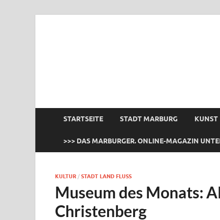
das Marburger.
Online-Magazin
STARTSEITE
STADT MARBURG
KUNST
>>> DAS MARBURGER. ONLINE-MAGAZIN UNTE
KULTUR
/
STADT LAND FLUSS
Museum des Monats: Al
Christenberg