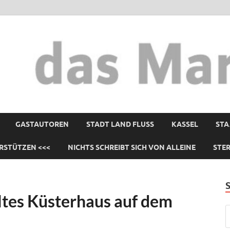
GASTAUTOREN
STADT LAND FLUSS
KASSEL
STA
RSTÜTZEN <<<
NICHTS SCHREIBT SICH VON ALLEINE
STE
tes Küsterhaus auf dem