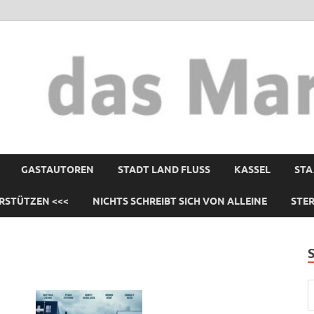
GASTAUTOREN
STADT LAND FLUSS
KASSEL
STA
RSTÜTZEN <<<
NICHTS SCHREIBT SICH VON ALLEINE
STE