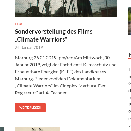
FILM
Sondervorstellung des Films
n
„Climate Warriors“
26. Januar 2019
Marburg 26.01.2019 (pm/red)Am Mittwoch, 30.
Januar 2019, zeigt der Fachdienst Klimaschutz und
T
Erneuerbare Energien (KLEE) des Landkreises
m
Marburg-Biedenkopf den Dokumentarfilm
G
„Climate Warriors“ im Cineplex Marburg. Der
d
Regisseur Carl. A. Fechner …
m
P
WEITERLESEN
G
e
v