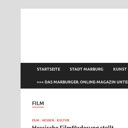
das Marburger.
Online-Magazin
STARTSEITE
STADT MARBURG
KUNST
>>> DAS MARBURGER. ONLINE-MAGAZIN UNTE
FILM
FILM
/
HESSEN
/
KULTUR
Hessische Filmförderung stellt