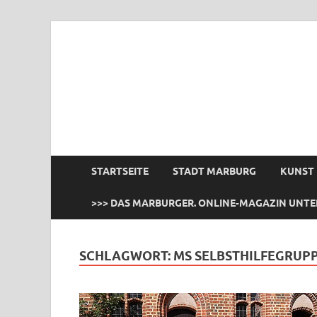
das Marburger.
Online-Magazin
STARTSEITE
STADT MARBURG
KUNST
>>> DAS MARBURGER. ONLINE-MAGAZIN UNTE
SCHLAGWORT:
MS SELBSTHILFEGRUP