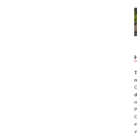
T
m
G
d
m
P
G
e
v