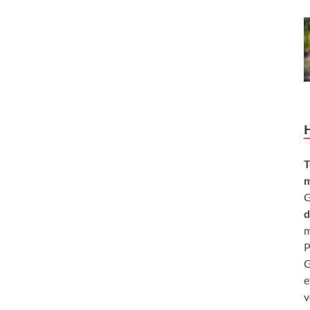
T
m
G
d
m
P
G
e
v