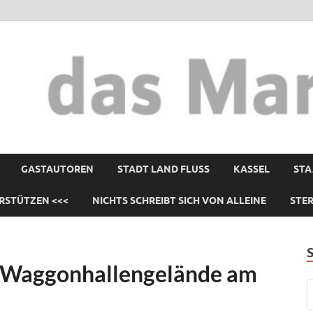
GASTAUTOREN
STADT LAND FLUSS
KASSEL
STA
RSTÜTZEN <<<
NICHTS SCHREIBT SICH VON ALLEINE
STE
f Waggonhallengelände am