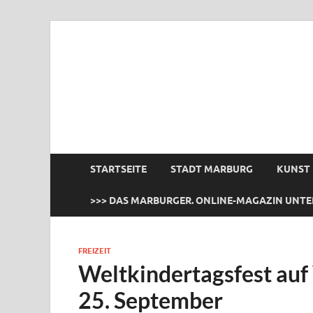
das Marburger.
Online-Magazin
STARTSEITE
STADT MARBURG
KUNST
>>> DAS MARBURGER. ONLINE-MAGAZIN UNTE
FREIZEIT
Weltkindertagsfest au
25. September