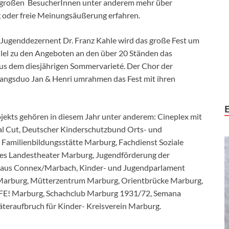
d großen BesucherInnen unter anderem mehr über
g oder freie Meinungsäußerung erfahren.
 Jugenddezernent Dr. Franz Kahle wird das große Fest um
allel zu den Angeboten an den über 20 Ständen das
us dem diesjährigen Sommervarieté. Der Chor der
angsduo Jan & Henri umrahmen das Fest mit ihren
ojekts gehören in diesem Jahr unter anderem: Cineplex mit
al Cut, Deutscher Kinderschutzbund Orts- und
Familienbildungsstätte Marburg, Fachdienst Soziale
hes Landestheater Marburg, Jugendförderung der
dhaus Connex/Marbach, Kinder- und Jugendparlament
Marburg, Mütterzentrum Marburg, Orientbrücke Marburg,
FE! Marburg, Schachclub Marburg 1931/72, Semana
teraufbruch für Kinder- Kreisverein Marburg.