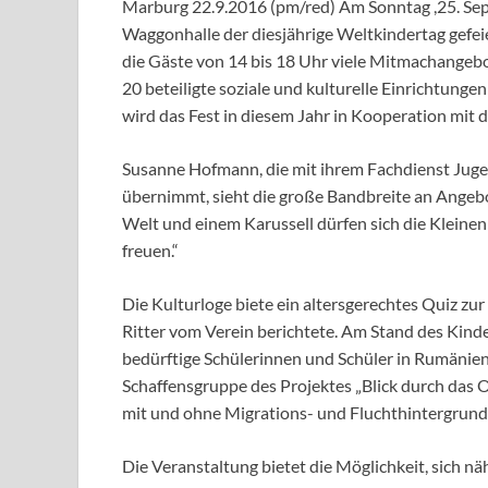
Marburg 22.9.2016 (pm/red) Am Sonntag ,25. Sep
Waggonhalle der diesjährige Weltkindertag gefe
die Gäste von 14 bis 18 Uhr viele Mitmachange
20 beteiligte soziale und kulturelle Einrichtunge
wird das Fest in diesem Jahr in Kooperation mit
Susanne Hofmann, die mit ihrem Fachdienst Juge
übernimmt, sieht die große Bandbreite an Angeb
Welt und einem Karussell dürfen sich die Kleinen 
freuen.“
Die Kulturloge biete ein altersgerechtes Quiz zu
Ritter vom Verein berichtete. Am Stand des Kind
bedürftige Schülerinnen und Schüler in Rumänie
Schaffensgruppe des Projektes „Blick durch das Ob
mit und ohne Migrations- und Fluchthintergrun
Die Veranstaltung bietet die Möglichkeit, sich n