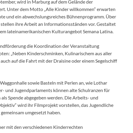
tember, wird in Marburg auf dem Gelände der
iert. Unter dem Motto „Alle Kinder willkommen“ erwarten
bote und ein abwechslungsreiches Bühnenprogramm. Über
n stellen ihre Arbeit an Informationsständen vor. Gestaltet
 dem lateinamerikanischen Kulturangebot Semana Latina.
ndförderung die Koordination der Veranstaltung
oten: „Neben Kinderschminken, Kulinarischem aus aller
auch auf die Fahrt mit der Draisine oder einem Segelschiff
r Waggonhalle sowie Basteln mit Perlen an, wie Lothar
er- und Jugendparlaments können alte Schulranzen für
n als Spende abgegeben werden. Die Arbeits- und
jektiv“ wird ihr Filmprojekt vorstellen, das Jugendliche
d gemeinsam umgesetzt haben.
äher mit den verschiedenen Kinderrechten