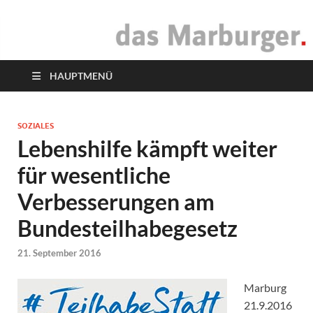
das Marburger.
Online-Magazin
HAUPTMENÜ
SOZIALES
Lebenshilfe kämpft weiter
für wesentliche
Verbesserungen am
Bundesteilhabegesetz
21. September 2016
Marburg
21.9.2016