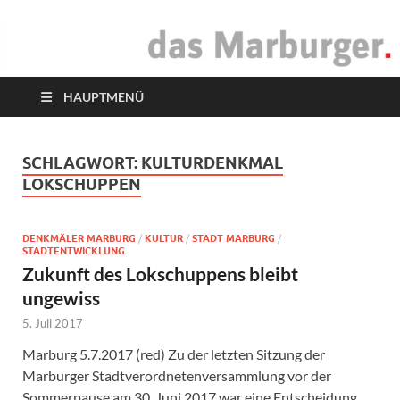
das Marburger.
Online-Magazin
HAUPTMENÜ
SCHLAGWORT:
KULTURDENKMAL
LOKSCHUPPEN
DENKMÄLER MARBURG
/
KULTUR
/
STADT MARBURG
/
STADTENTWICKLUNG
Zukunft des Lokschuppens bleibt
ungewiss
5. Juli 2017
Marburg 5.7.2017 (red) Zu der letzten Sitzung der
Marburger Stadtverordnetenversammlung vor der
Sommerpause am 30. Juni 2017 war eine Entscheidung