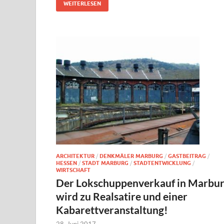
WEITERLESEN
ARCHITEKTUR
/
DENKMÄLER MARBURG
/
GASTBEITRAG
/
HESSEN
/
STADT MARBURG
/
STADTENTWICKLUNG
/
WIRTSCHAFT
Der Lokschuppenverkauf in Marbu
wird zu Realsatire und einer
Kabarettveranstaltung!
28. Juni 2017