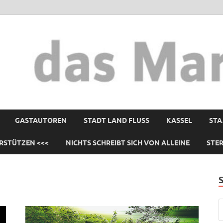
GASTAUTOREN
STADT LAND FLUSS
KASSEL
STA
RSTÜTZEN <<<
NICHTS SCHREIBT SICH VON ALLEINE
STE