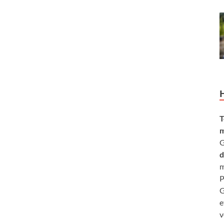
T
m
G
d
m
P
G
e
v