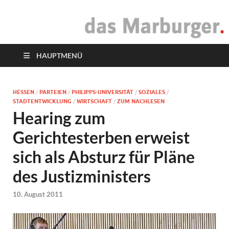
das Marburger.
Online-Magazin
HAUPTMENÜ
HESSEN
/
PARTEIEN
/
PHILIPPS-UNIVERSITÄT
/
SOZIALES
/
STADTENTWICKLUNG
/
WIRTSCHAFT
/
ZUM NACHLESEN
Hearing zum
Gerichtesterben erweist
sich als Absturz für Pläne
des Justizministers
10. August 2011