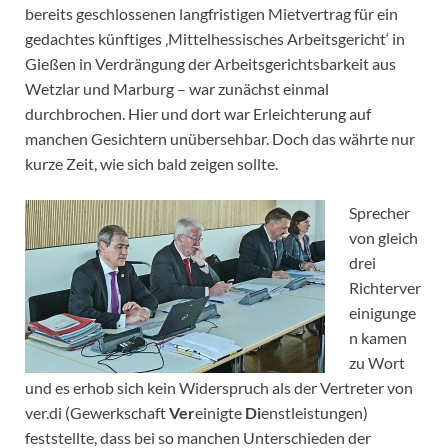
bereits geschlossenen langfristigen Mietvertrag für ein
gedachtes künftiges ‚Mittelhessisches Arbeitsgericht‘ in
Gießen in Verdrängung der Arbeitsgerichtsbarkeit aus
Wetzlar und Marburg – war zunächst einmal
durchbrochen. Hier und dort war Erleichterung auf
manchen Gesichtern unübersehbar. Doch das währte nur
kurze Zeit, wie sich bald zeigen sollte.
Sprecher
von gleich
drei
Richterver
einigunge
n kamen
zu Wort
und es erhob sich kein Widerspruch als der Vertreter von
ver.di (Gewerkschaft
Ver
einigte
Di
enstleistungen)
feststellte, dass bei so manchen Unterschieden der