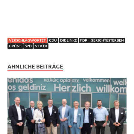
VERSCHLAGWORTET
CDU
DIE LINKE
FDP
GERICHTESTERBEN
GRÜNE
SPD
VER.DI
ÄHNLICHE BEITRÄGE