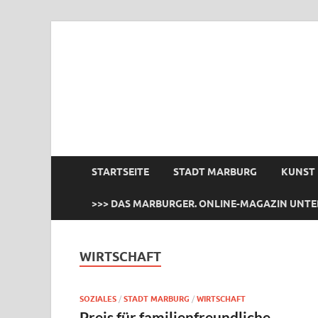
das Marburger.
Online-Magazin
STARTSEITE
STADT MARBURG
KUNST
>>> DAS MARBURGER. ONLINE-MAGAZIN UNTE
WIRTSCHAFT
SOZIALES
/
STADT MARBURG
/
WIRTSCHAFT
Preis für familienfreundliche