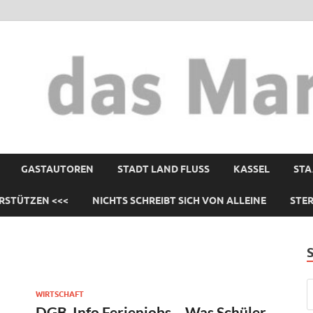
GASTAUTOREN
STADT LAND FLUSS
KASSEL
STA
RSTÜTZEN <<<
NICHTS SCHREIBT SICH VON ALLEINE
STE
WIRTSCHAFT
DGB-Info Ferienjobs – Was Schüler