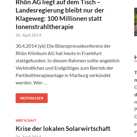
Rhön AG liegt auf dem Tisch –
Landesregierung bleibt nur der
Klageweg: 100 Millionen statt
Ionenstrahltherapie
30. April 2014
30.4.2014 (yb) Die Bilanzpressekonferenz der
Rhön Klinikum AG hat heute in Frankfurt
stattgefunden. In diesem Rahmen sollte angeblich
Verbindliches und Endgültiges zum Betrieb der
T
Partikeltherapieanlage in Marburg verkündet
m
werden. Wer …
G
d
WEITERLESEN
m
P
G
WIRTSCHAFT
e
Krise der lokalen Solarwirtschaft
v
26. April 2014