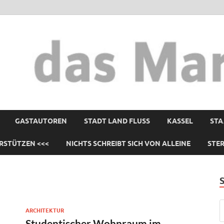
GASTAUTOREN
STADT LAND FLUSS
KASSEL
STA
RSTÜTZEN <<<
NICHTS SCHREIBT SICH VON ALLEINE
STE
ARCHITEKTUR
Studentischer Wohnraum im