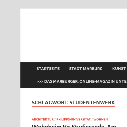
das Marburger.
Online-Magazin
STARTSEITE
STADT MARBURG
KUNST
>>> DAS MARBURGER. ONLINE-MAGAZIN UNTE
SCHLAGWORT:
STUDENTENWERK
ARCHITEKTUR
/
PHILIPPS-UNIVERSITÄT
/
WOHNEN
Wohnheim für Studierende ‚Am