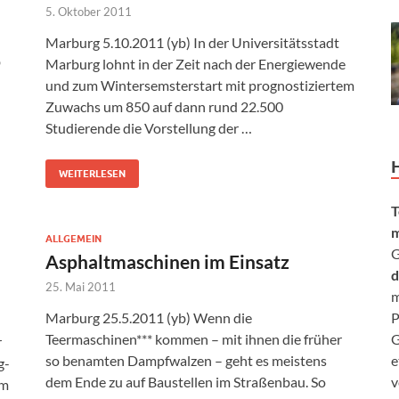
5. Oktober 2011
Marburg 5.10.2011 (yb) In der Universitätsstadt
b
Marburg lohnt in der Zeit nach der Energiewende
und zum Wintersemsterstart mit prognostiziertem
Zuwachs um 850 auf dann rund 22.500
Studierende die Vorstellung der …
WEITERLESEN
T
m
ALLGEMEIN
G
Asphaltmaschinen im Einsatz
d
25. Mai 2011
m
P
Marburg 25.5.2011 (yb) Wenn die
G
Teermaschinen*** kommen – mit ihnen die früher
r
e
so benamten Dampfwalzen – geht es meistens
g-
v
dem Ende zu auf Baustellen im Straßenbau. So
em