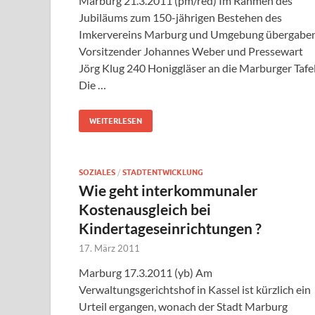
Marburg 21.3.2011 (pm/red) Im Rahmen des
Jubiläums zum 150-jährigen Bestehen des
Imkervereins Marburg und Umgebung übergabe
Vorsitzender Johannes Weber und Pressewart
Jörg Klug 240 Honiggläser an die Marburger Tafel
Die …
WEITERLESEN
SOZIALES
/
STADTENTWICKLUNG
Wie geht interkommunaler
Kostenausgleich bei
Kindertageseinrichtungen ?
17. März 2011
Marburg 17.3.2011 (yb) Am
Verwaltungsgerichtshof in Kassel ist kürzlich ein
Urteil ergangen, wonach der Stadt Marburg