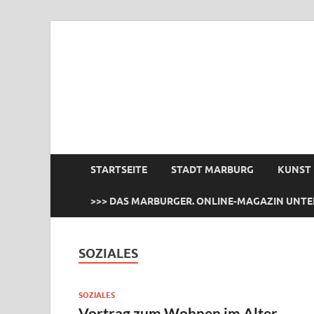
das Marburger.
Online-Magazin
STARTSEITE
STADT MARBURG
KUNST
>>> DAS MARBURGER. ONLINE-MAGAZIN UNTE
SOZIALES
SOZIALES
Vortrag zum Wohnen im Alter