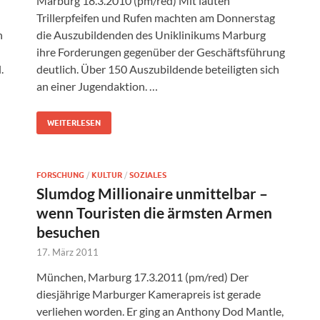
Marburg 18.3.2010 (pm/red) Mit lauten
Trillerpfeifen und Rufen machten am Donnerstag
n
die Auszubildenden des Uniklinikums Marburg
ihre Forderungen gegenüber der Geschäftsführung
.
deutlich. Über 150 Auszubildende beteiligten sich
an einer Jugendaktion. …
WEITERLESEN
FORSCHUNG
/
KULTUR
/
SOZIALES
Slumdog Millionaire unmittelbar –
wenn Touristen die ärmsten Armen
besuchen
17. März 2011
München, Marburg 17.3.2011 (pm/red) Der
diesjährige Marburger Kamerapreis ist gerade
verliehen worden. Er ging an Anthony Dod Mantle,