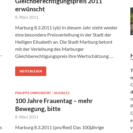
Gleichberechtigungspreis 2011
erwünscht
8. März 2011
Marburg 8.3.2011 (yb) In diesem Jahr steht wieder
eine besondere Preisverleihung in der Stadt der
Heiligen Elisabeth an. Die Stadt Marburg betont
mit der Verleihung des Marburger
 …
Gleichberechtigungspreis ihre Wertschätzung …
T
WEITERLESEN
m
G
d
PHILIPPS-UNIVERSITÄT
/
SOZIALES
m
100 Jahre Frauentag – mehr
P
Bewegung, bitte
G
8. März 2011
e
s
Marburg 8.3.2011 (pm/Red) Das 100jährige
v