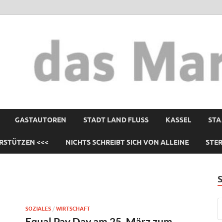
GASTAUTOREN
STADT LAND FLUSS
KASSEL
STA
RSTÜTZEN <<<
NICHTS SCHREIBT SICH VON ALLEINE
STE
SOZIALES
/
WIRTSCHAFT
Equal Pay Day am 25. März zum