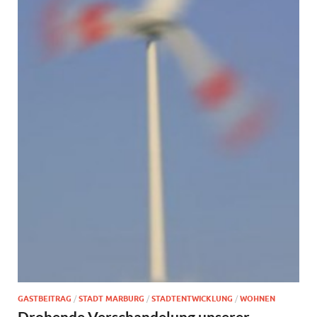
GASTBEITRAG
/
STADT MARBURG
/
STADTENTWICKLUNG
/
WOHNEN
Drohende Verschandelung unserer