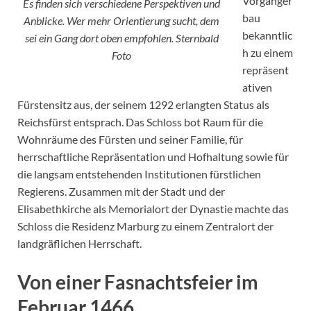
Vorgänger
Es finden sich verschiedene Perspektiven und
bau
Anblicke. Wer mehr Orientierung sucht, dem
bekanntlic
sei ein Gang dort oben empfohlen. Sternbald
h zu einem
Foto
repräsent
ativen
Fürstensitz aus, der seinem 1292 erlangten Status als
Reichsfürst entsprach. Das Schloss bot Raum für die
Wohnräume des Fürsten und seiner Familie, für
herrschaftliche Repräsentation und Hofhaltung sowie für
die langsam entstehenden Institutionen fürstlichen
Regierens. Zusammen mit der Stadt und der
Elisabethkirche als Memorialort der Dynastie machte das
Schloss die Residenz Marburg zu einem Zentralort der
landgräflichen Herrschaft.
Von einer Fasnachtsfeier im
Februar 1466