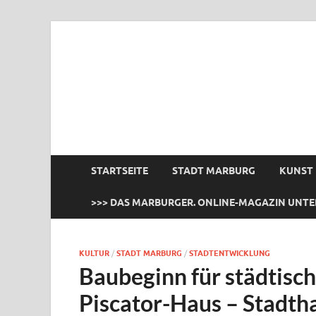
das Marburger.
Online-Magazin
STARTSEITE
STADT MARBURG
KUNST
>>> DAS MARBURGER. ONLINE-MAGAZIN UNTE
KULTUR
/
STADT MARBURG
/
STADTENTWICKLUNG
Baubeginn für städtisc
Piscator-Haus – Stadth