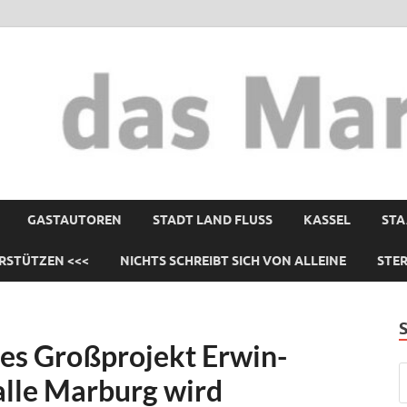
GASTAUTOREN
STADT LAND FLUSS
KASSEL
STA
RSTÜTZEN <<<
NICHTS SCHREIBT SICH VON ALLEINE
STE
hes Großprojekt Erwin-
alle Marburg wird