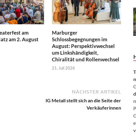
aterfest am
Marburger
atz am 2. August
Schlossbegegnungen im
August: Perspektivwechsel
um Linkshändigkeit,
Chiralität und Rollenwechsel
21. Juli 2026
T
m
G
NÄCHSTER ARTIKEL
d
IG Metall stellt sich an die Seite der
m
Verkäuferinnen
P
G
e
v