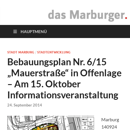
das Marburger.
Online-Magazin
HAUPTMENÜ
STADT MARBURG
/
STADTENTWICKLUNG
Bebauungsplan Nr. 6/15
„Mauerstraße“ in Offenlage
– Am 15. Oktober
Informationsveranstaltung
24. September 2014
Marburg
140924