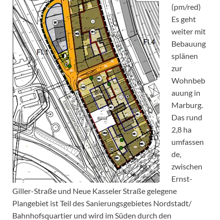
(pm/red)
Es geht
weiter mit
Bebauung
splänen
zur
Wohnbeb
auung in
Marburg.
Das rund
2,8 ha
umfassen
de,
zwischen
Ernst-
Giller-Straße und Neue Kasseler Straße gelegene
Plangebiet ist Teil des Sanierungsgebietes Nordstadt/
Bahnhofsquartier und wird im Süden durch den