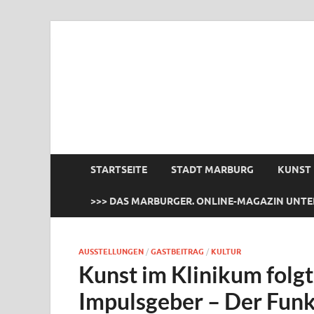
das Marburger.
Online-Magazin
STARTSEITE
STADT MARBURG
KUNST
>>> DAS MARBURGER. ONLINE-MAGAZIN UNTE
AUSSTELLUNGEN
/
GASTBEITRAG
/
KULTUR
Kunst im Klinikum folgt
Impulsgeber – Der Funkt