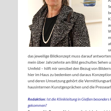
A
S
b
K
a
W
m
a
u
das jeweilige Bildkonzept muss darauf antworte
mein über Jahrzehnte am Bild geschultes Sehen
Umfeld – hilft mir sensibel den Bezug von Bild
hier im Haus zu bedenken und daraus Konzeption
und deren Umsetzung gehört die Vermittlungsarbe
hausinternen Kunstgesprächen und die Pressearbe
Redaktion
: Ist die Klinikleitung in Gießen besonders
gekommen?