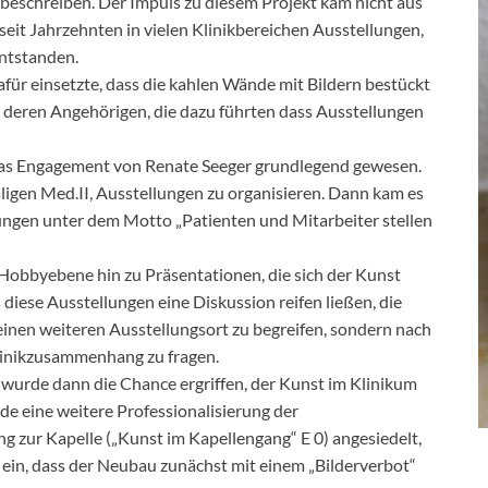
t beschreiben. Der Impuls zu diesem Projekt kam nicht aus
seit Jahrzehnten in vielen Klinikbereichen Ausstellungen,
ntstanden.
dafür einsetzte, dass die kahlen Wände mit Bildern bestückt
 deren Angehörigen, die dazu führten dass Ausstellungen
t das Engagement von Renate Seeger grundlegend gewesen.
ligen Med.II, Ausstellungen zu organisieren. Dann kam es
lungen unter dem Motto „Patienten und Mitarbeiter stellen
 Hobbyebene hin zu Präsentationen, die sich der Kunst
 diese Ausstellungen eine Diskussion reifen ließen, die
 einen weiteren Ausstellungsort zu begreifen, sondern nach
linikzusammenhang zu fragen.
urde dann die Chance ergriffen, der Kunst im Klinikum
de eine weitere Professionalisierung der
ng zur Kapelle („Kunst im Kapellengang“ E 0) angesiedelt,
on ein, dass der Neubau zunächst mit einem „Bilderverbot“