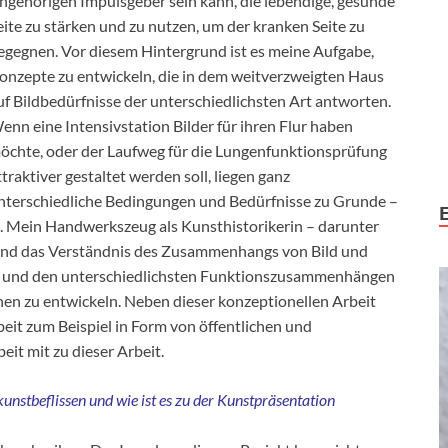
ngehörigen Impulsgeber sein kann, die lebendige, gesunde
eite zu stärken und zu nutzen, um der kranken Seite zu
egegnen. Vor diesem Hintergrund ist es meine Aufgabe,
onzepte zu entwickeln, die in dem weitverzweigten Haus
uf Bildbedürfnisse der unterschiedlichsten Art antworten.
enn eine Intensivstation Bilder für ihren Flur haben
öchte, oder der Laufweg für die Lungenfunktionsprüfung
ttraktiver gestaltet werden soll, liegen ganz
nterschiedliche Bedingungen und Bedürfnisse zu Grunde –
n. Mein Handwerkszeug als Kunsthistorikerin – darunter
 und das Verständnis des Zusammenhangs von Bild und
ern und den unterschiedlichsten Funktionszusammenhängen
en zu entwickeln. Neben dieser konzeptionellen Arbeit
it zum Beispiel in Form von öffentlichen und
it mit zu dieser Arbeit.
 kunstbeflissen und wie ist es zu der Kunstpräsentation