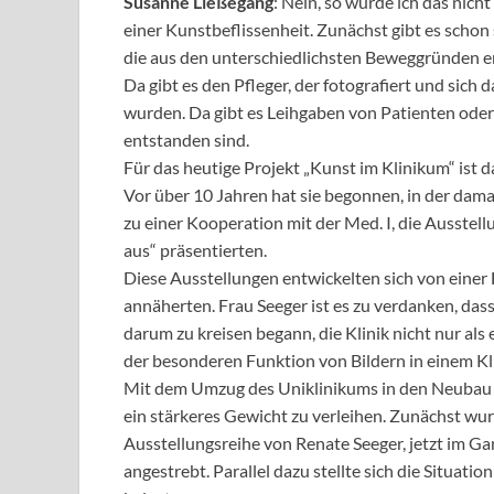
Susanne Ließegang
: Nein, so würde ich das nich
einer Kunstbeflissenheit. Zunächst gibt es schon 
die aus den unterschiedlichsten Beweggründen e
Da gibt es den Pfleger, der fotografiert und sich 
wurden. Da gibt es Leihgaben von Patienten oder
entstanden sind.
Für das heutige Projekt „Kunst im Klinikum“ is
Vor über 10 Jahren hat sie begonnen, in der dama
zu einer Kooperation mit der Med. I, die Ausstel
aus“ präsentierten.
Diese Ausstellungen entwickelten sich von einer
annäherten. Frau Seeger ist es zu verdanken, dass
darum zu kreisen begann, die Klinik nicht nur als
der besonderen Funktion von Bildern in einem K
Mit dem Umzug des Uniklinikums in den Neubau w
ein stärkeres Gewicht zu verleihen. Zunächst wur
Ausstellungsreihe von Renate Seeger, jetzt im Ga
angestrebt. Parallel dazu stellte sich die Situati