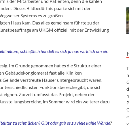
rfnis der Mitarbeiter und Patienten, denn die kahlen
den. Dieses Bildbedürfnis paarte sich mit der
 Wegweiser Systems es zu großen
igten Haus kam. Das alles gemeinsam führte zu der
 Kunstbeauftrage am UKGM offiziell mit der Entwicklung
iklinikum, schließlich handelt es sich ja nun wirklich um ein
riesig. Im Grunde genommen hat es die Struktur einer
T
igen Gebäudekonglomerat fast alle Kliniken
m
as Gelände verstreute Häuser untergebraucht waren.
G
unterschiedlichsten Funktionsbereiche gibt, die sich
d
t eignen. Zurzeit umfasst das Projekt, neben der
m
 Ausstellungsbereiche, im Sommer wird ein weiterer dazu
P
G
e
itektur zu schmücken? Gibt oder gab es zu viele kahle Wände
?
v