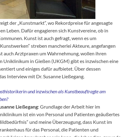
zeigt der „Kunstmarkt“, wo Rekordpreise für angesagte
en Leben. Dafür engagieren sich Kunstvereine, ob in
 Kommunen. Kunst ist auch gefragt, wenn es um
„Kunstwerken“ streben mancherlei Akteure, angefangen
gst auch Arztpraxen um Wahrnehmung, wollen ihren
 Uniklinikum in Gießen (UKGM) gibt es inzwischen eine
sentiert und einiges dafür aufbietet. Über dessen
as Interview mit Dr. Susanne Ließegang.
nsthistorikerin und inzwischen als Kunstbeauftragte am
aben?
usanne Ließegang
: Grundlage der Arbeit hier im
niklinikum ist ein von Personal und Patienten geäußertes
Bildbedürfnis“ und meine Überzeugung, dass Kunst im
rankenhaus für das Personal, die Patienten und