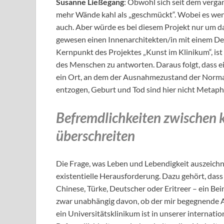
Susanne Ließegang
: Obwohl sich seit dem vergan
mehr Wände kahl als „geschmückt“. Wobei es weni
auch. Aber würde es bei diesem Projekt nur um 
gewesen einen Innenarchitekten/in mit einem De
Kernpunkt des Projektes „Kunst im Klinikum“, ist
des Menschen zu antworten. Daraus folgt, dass ein
ein Ort, an dem der Ausnahmezustand der Normal
entzogen, Geburt und Tod sind hier nicht Metaphe
Befremdlichkeiten zwischen 
überschreiten
Die Frage, was Leben und Lebendigkeit auszeichne
existentielle Herausforderung. Dazu gehört, dass
Chinese, Türke, Deutscher oder Eritreer – ein Be
zwar unabhängig davon, ob der mir begegnende Arz
ein Universitätsklinikum ist in unserer internati