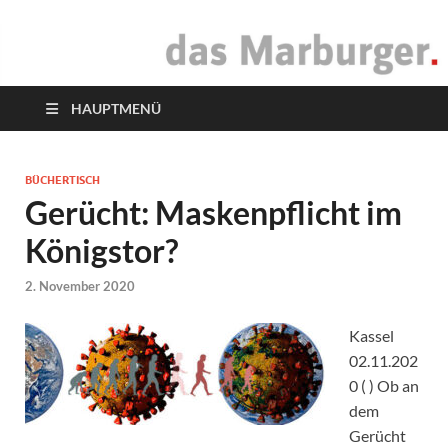
das Marburger.
Online-Magazin
HAUPTMENÜ
BÜCHERTISCH
Gerücht: Maskenpflicht im
Königstor?
2. November 2020
Kassel
02.11.202
0 ( ) Ob an
dem
Gerücht