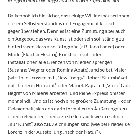
Wie geht man in Willingshausen mit dem Stipendium um?
Balkenhol:
Ich bin sicher, dass einige WillingshäuserInnen
diesem Selbstverständnis und Engagement kritisch
gegenüberstehen. Denn es ist eine Zumutung aber auch
ein Angebot, das was Kunst ist oder sein soll ständig zu
hinterfragen, dass also Fotografie (z.B. Jana Lange) oder
Mode (Ekachai Eksaroj) Kunst sein soll, oder
Installationen alle Grenzen von Medien sprengen
(Susanne Wagner oder Romina Abate), und selbst Maler
(wie Thilo Jenssen mit „New Energy“, Robert Sturmhövel
mit „hinterm Horizont“ oder Maciek Rajca mit „Vince“) am
Begriff von Malerei arbeiten (und keine Expressionisten
mehr sind). Und es ist noch eine größere Zumutung – oder
Gelegenheit, sich den darin formulierten Äußerungen zu
einem relevanten Thema zu stellen, auch wenn es doch
„nur Kunst“, also z.B. Zeichnungen sind (wie bei Friederike
Lorenz in der Ausstellung „nach der Natur“).