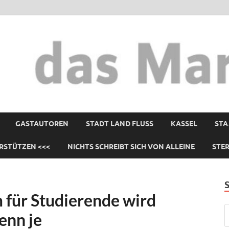
GASTAUTOREN
STADT LAND FLUSS
KASSEL
STA
RSTÜTZEN <<<
NICHTS SCHREIBT SICH VON ALLEINE
STE
für Studierende wird
enn je