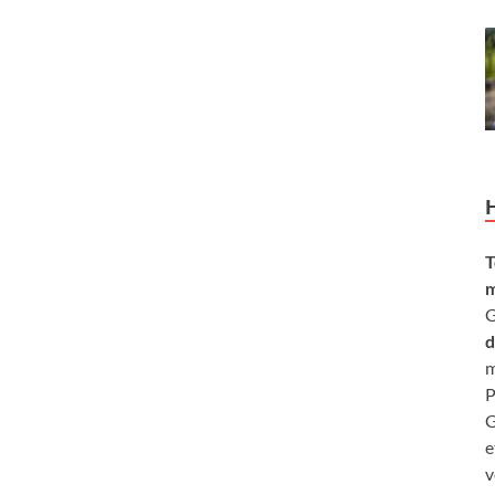
T
m
G
d
m
P
G
e
v