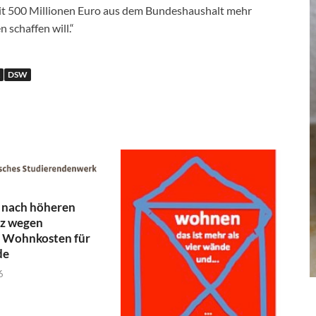
t 500 Millionen Euro aus dem Bundeshaushalt mehr
schaffen will.“
DSW
 nach höheren
z wegen
r Wohnkosten für
de
6