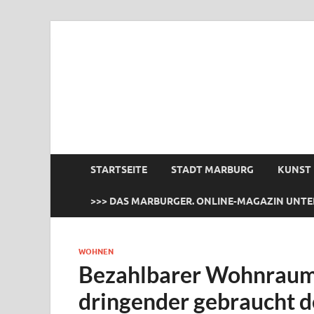
das Marburger.
Online-Magazin
STARTSEITE
STADT MARBURG
KUNST
>>> DAS MARBURGER. ONLINE-MAGAZIN UNTE
WOHNEN
Bezahlbarer Wohnraum 
dringender gebraucht d