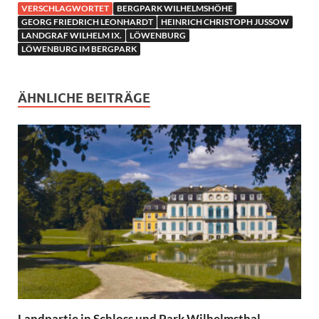
VERSCHLAGWORTET
BERGPARK WILHELMSHÖHE
GEORG FRIEDRICH LEONHARDT
HEINRICH CHRISTOPH JUSSOW
LANDGRAF WILHELM IX.
LÖWENBURG
LÖWENBURG IM BERGPARK
ÄHNLICHE BEITRÄGE
Landpartie in Schloss und Park Wilhelmsthal