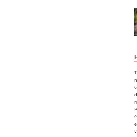
T
m
G
d
m
P
G
e
v