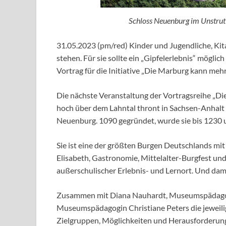
Schloss Neuenburg im Unstrut-
31.05.2023 (pm/red) Kinder und Jugendliche, Kit
stehen. F
ür sie sollte ein
„Gipfelerlebnis“ möglic
Vortrag für die Initiative „Die Marburg kann
mehr
Die nächste
Veranstaltung der Vortragsreihe „
hoch über dem Lahntal thront in
Sachsen-Anhalt 
Neuenburg. 1090 gegründet, wurde sie bis 1230 
Sie ist eine der
größten Burgen Deutschlands mit 
Elisabeth,
Gastronomie, Mittelalter-Burgfest und
außerschulischer Erlebnis- und Lernort.
Und dami
Zusammen mit Diana Nauhardt, Museumspädag
Museumspädagogin Christiane Peters die jeweil
Zielgruppen, Möglichkeiten und Herausforderu