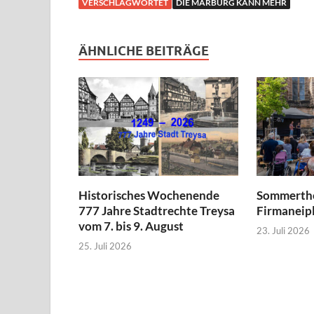
VERSCHLAGWORTET
DIE MARBURG KANN MEHR
ÄHNLICHE BEITRÄGE
Historisches Wochenende
Sommerthe
777 Jahre Stadtrechte Treysa
Firmaneipl
vom 7. bis 9. August
23. Juli 2026
25. Juli 2026