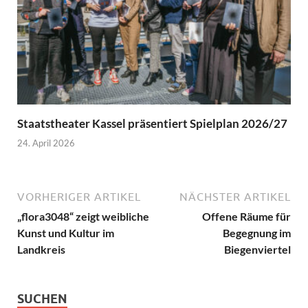
Staatstheater Kassel präsentiert Spielplan 2026/27
24. April 2026
VORHERIGER ARTIKEL
NÄCHSTER ARTIKEL
„flora3048“ zeigt weibliche
Offene Räume für
Kunst und Kultur im
Begegnung im
Landkreis
Biegenviertel
SUCHEN