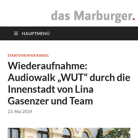
das Marburger.
Online-Magazin
HAUPTMENÜ
STAATSTHEATER KASSEL
Wiederaufnahme:
Audiowalk „WUT“ durch die
Innenstadt von Lina
Gasenzer und Team
23. Mai 2024