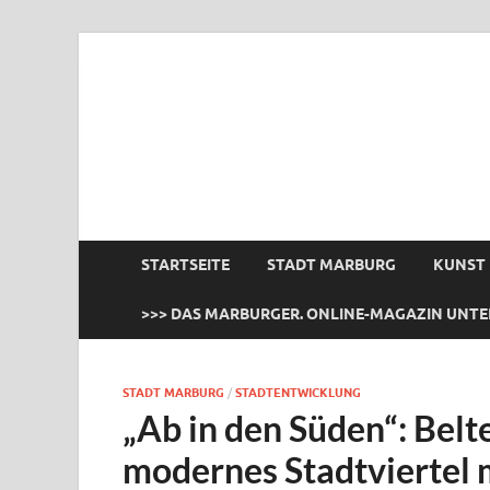
das Marburger.
Online-Magazin
STARTSEITE
STADT MARBURG
KUNST
>>> DAS MARBURGER. ONLINE-MAGAZIN UNTE
STADT MARBURG
/
STADTENTWICKLUNG
„Ab in den Süden“: Belt
modernes Stadtviertel 