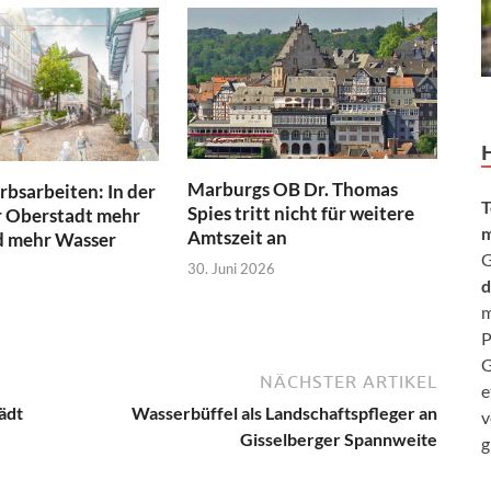
Marburgs OB Dr. Thomas
bsarbeiten: In der
T
Spies tritt nicht für weitere
 Oberstadt mehr
m
Amtszeit an
 mehr Wasser
G
30. Juni 2026
d
m
P
G
NÄCHSTER ARTIKEL
e
ädt
Wasserbüffel als Landschaftspfleger an
v
Gisselberger Spannweite
g