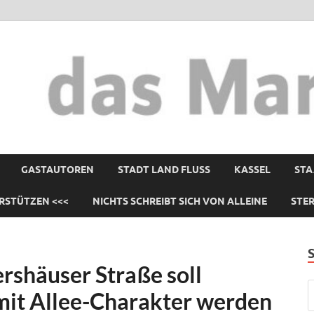
GASTAUTOREN
STADT LAND FLUSS
KASSEL
STA
RSTÜTZEN <<<
NICHTS SCHREIBT SICH VON ALLEINE
STE
ershäuser Straße soll
mit Allee-Charakter werden