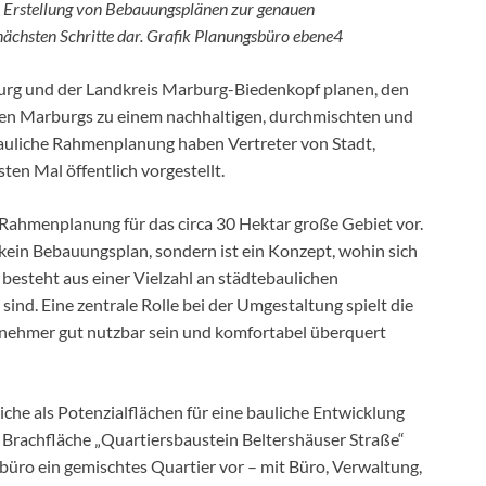
e Erstellung von Bebauungsplänen zur genauen
 nächsten Schritte dar. Grafik Planungsbüro ebene4
urg und der Landkreis Marburg-Biedenkopf planen, den
den Marburgs zu einem nachhaltigen, durchmischten und
auliche Rahmenplanung haben Vertreter von Stadt,
en Mal öffentlich vorgestellt.
 Rahmenplanung für das circa 30 Hektar große Gebiet vor.
ein Bebauungsplan, sondern ist ein Konzept, wohin sich
esteht aus einer Vielzahl an städtebaulichen
ind. Eine zentrale Rolle bei der Umgestaltung spielt die
eilnehmer gut nutzbar sein und komfortabel überquert
he als Potenzialflächen für eine bauliche Entwicklung
nd Brachfläche „Quartiersbaustein Beltershäuser Straße“
büro ein gemischtes Quartier vor – mit Büro, Verwaltung,