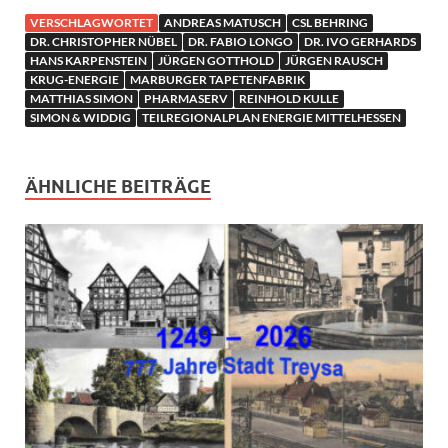
VERSCHLAGWORTET
ANDREAS MATUSCH
CSL BEHRING
DR. CHRISTOPHER NÜBEL
DR. FABIO LONGO
DR. IVO GERHARDS
HANS KARPENSTEIN
JÜRGEN GOTTHOLD
JÜRGEN RAUSCH
KRUG-ENERGIE
MARBURGER TAPETENFABRIK
MATTHIAS SIMON
PHARMASERV
REINHOLD KULLE
SIMON & WIDDIG
TEILREGIONALPLAN ENERGIE MITTELHESSEN
ÄHNLICHE BEITRÄGE