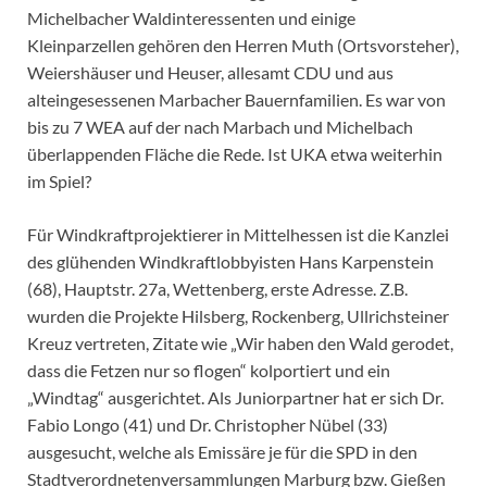
Michelbacher Waldinteressenten und einige
Kleinparzellen gehören den Herren Muth (Ortsvorsteher),
Weiershäuser und Heuser, allesamt CDU und aus
alteingesessenen Marbacher Bauernfamilien. Es war von
bis zu 7 WEA auf der nach Marbach und Michelbach
überlappenden Fläche die Rede. Ist UKA etwa weiterhin
im Spiel?
Für Windkraftprojektierer in Mittelhessen ist die Kanzlei
des glühenden Windkraftlobbyisten Hans Karpenstein
(68), Hauptstr. 27a, Wettenberg, erste Adresse. Z.B.
wurden die Projekte Hilsberg, Rockenberg, Ullrichsteiner
Kreuz vertreten, Zitate wie „Wir haben den Wald gerodet,
dass die Fetzen nur so flogen“ kolportiert und ein
„Windtag“ ausgerichtet. Als Juniorpartner hat er sich Dr.
Fabio Longo (41) und Dr. Christopher Nübel (33)
ausgesucht, welche als Emissäre je für die SPD in den
Stadtverordnetenversammlungen Marburg bzw. Gießen