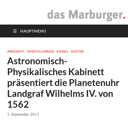
das Marburger.
Online-Magazin
HAUPTMENÜ
ANGESAGT
/
AUSSTELLUNGEN
/
KASSEL
/
KULTUR
Astronomisch-
Physikalisches Kabinett
präsentiert die Planetenuhr
Landgraf Wilhelms IV. von
1562
1. September 2017