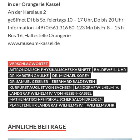
in der Orangerie Kassel
An der Karslaue 2
geöffnet Di bis So, feiertags 10 – 17 Uhr, Do bis 20 Uhr
Information +49 (0)561 316 80-123 Mo bis Fr 8 – 15 h
Bus 16, Haltestelle Orangerie
www.museum-kassel.de
VERSCHLAGWORTET
ASTRONOMISCH-PHYSIKALISCHES KABINETT
BALDEWEIN-UHR
DR. KARSTEN GAULKE
DR. MICHAEL KOREY
DR. SAMUEL GESSNER
EBERHARD BALDEWEIN
KURFÜRST AUGUST VON SACHSEN
LANDGRAF WILHELM IV.
LANDGRAF WILHELM IV. VON HESSEN-KASSEL
MATHEMATISCH-PHYSIKALISCHER SALON DRESDEN
PLANETENUHR LANDGRAF WILHELMS IV.
WILHELMSUHR
ÄHNLICHE BEITRÄGE