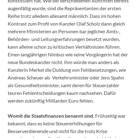
konstituiert hat. Wie bei verschiedenen Auftritten bereits
augenfällig wurde, sind die Repräsentanten der ersten
Reihe trotz alledem allesamt männlich. Dass im hohen
Kontrast zum Profil von Kanzler Olaf Scholz dann gleich
mehrere Ministerien an Personen bar jeglicher Amts-,
Behörden- und Leitungserfahrungen besetzt wurden,
kann alleine schon zu kritischen Verhältnissen führen.
Einen langjährigen Nimbus wie seine Vorgängerin hat der
neue Bundeskanzler nicht. Ihm würde man anders als
Kanzlerin Merkel die Duldung von Fehlbesetzungen, wie
Andreas Scheuer als Verkehrsminister oder Jens Spahn
als Gesundheitsminister, samt deren für Steuerzahler
teuren Fehlentscheidungen kaum nachsehen. Dafür
werden zukünftig Milliarden Euro fehlen.
Womit die Staatsfinanzen benannt sind.
Frühzeitig war
bekannt, dass es keine Steuererhöhungen für
Besserverdienende und nicht für die trotz Krise