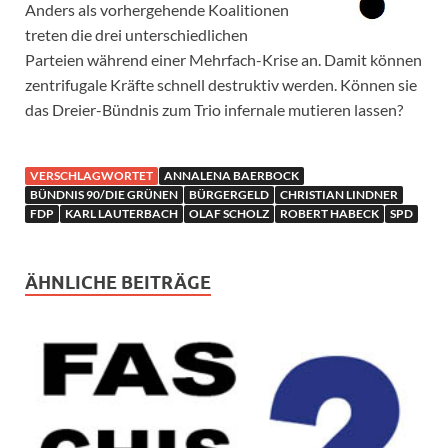
Anders als vorhergehende Koalitionen
treten die drei unterschiedlichen
Parteien während einer Mehrfach-Krise an. Damit können
zentrifugale Kräfte schnell destruktiv werden. Können sie
das Dreier-Bündnis zum Trio infernale mutieren lassen?
VERSCHLAGWORTET
ANNALENA BAERBOCK
BÜNDNIS 90/DIE GRÜNEN
BÜRGERGELD
CHRISTIAN LINDNER
FDP
KARL LAUTERBACH
OLAF SCHOLZ
ROBERT HABECK
SPD
ÄHNLICHE BEITRÄGE