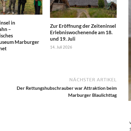
nsel in
Zur Eröffnung der Zeiteninsel
ahn –
Erlebniswochenende am 18.
isches
und 19. Juli
museum Marburger
14. Juli 2026
net
NÄCHSTER ARTIKEL
Der Rettungshubschrauber war Attraktion beim
Marburger Blaulichttag