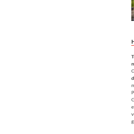
T
m
G
d
m
P
G
e
v
g