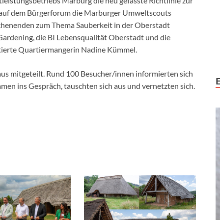
eistungsbetriebs Marburg die neu gefasste Richtlinie zur
ich auf dem Bürgerforum die Marburger Umweltscouts
ochenenden zum Thema Sauberkeit in der Oberstadt
Gardening, die BI Lebensqualität Oberstadt und die
erte Quartiermangerin Nadine Kümmel.
s mitgeteilt. Rund 100 Besucher/innen informierten sich
men ins Gespräch, tauschten sich aus und vernetzten sich.