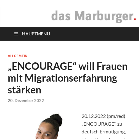
das Marburger.
Online-Magazin
HAUPTMENÜ
ALLGEMEIN
„ENCOURAGE“ will Frauen
mit Migrationserfahrung
stärken
20. Dezember 2022
20.12.2022 (pm/red)
„ENCOURAGE“, zu
deutsch Ermutigung,