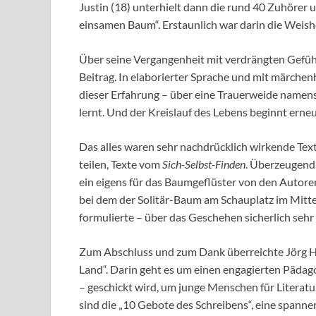
Justin (18) unterhielt dann die rund 40 Zuhörer
einsamen Baum“. Erstaunlich war darin die Weish
Über seine Vergangenheit mit verdrängten Gefühle
Beitrag. In elaborierter Sprache und mit märchen
dieser Erfahrung – über eine Trauerweide namens
lernt. Und der Kreislauf des Lebens beginnt erneu
Das alles waren sehr nachdrücklich wirkende Tex
teilen, Texte vom
Sich-Selbst-Finden
. Überzeugend 
ein eigens für das Baumgeflüster von den Autoren
bei dem der Solitär-Baum am Schauplatz im Mitte
formulierte – über das Geschehen sicherlich sehr 
Zum Abschluss und zum Dank überreichte Jörg H
Land“. Darin geht es um einen engagierten Pädago
– geschickt wird, um junge Menschen für Literatu
sind die „10 Gebote des Schreibens“, eine spanne