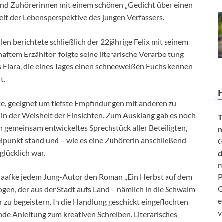
 und Zuhörerinnen mit einem schönen „Gedicht über einen
eit der Lebensperspektive des jungen Verfassers.
n berichtete schließlich der 22jährige Felix mit seinem
haftem Erzählton folgte seine literarische Verarbeitung
 Elara, die eines Tages einen schneeweißen Fuchs kennen
t.
te, geeignet um tiefste Empfindungen mit anderen zu
in der Weisheit der Einsichten. Zum Ausklang gab es noch
T
 gemeinsam entwickeltes Sprechstück aller Beteiligten,
m
lpunkt stand und – wie es eine Zuhörerin anschließend
G
glücklich war.
d
m
aafke jedem Jung-Autor den Roman „Ein Herbst auf dem
P
G
gen, der aus der Stadt aufs Land – nämlich in die Schwalm
e
r zu begeistern. In die Handlung geschickt eingeflochten
v
nde Anleitung zum kreativen Schreiben. Literarisches