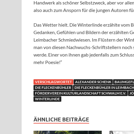
Handwerk als schöner Selbstzweck, aber vor allem
also auch zum Ansporn für die jungen Autoren für 
Das Wetter hielt. Die Winterlinde erzählte vom 
Gedanken, Gefühlen und Bildern der erzählten Ge
Leimbacher Schmiedwiesen. Im Flüstern der Winte
man von diesen Nachwuchs-Schriftstellern noc
werde. Einer von ihnen gab jedenfalls zum Schlus
mehr Poesie!“
VERSCHLAGWORTET
ALEXANDER SCHENK
BAUMGEFL
DIE FLECKENBÜHLER
DIE FLECKENBÜHLER IN LEIMBAC
FÖRDERVEREIN KULTURLANDSCHAFT SCHWALM E.V.
J
WINTERLINDE
ÄHNLICHE BEITRÄGE