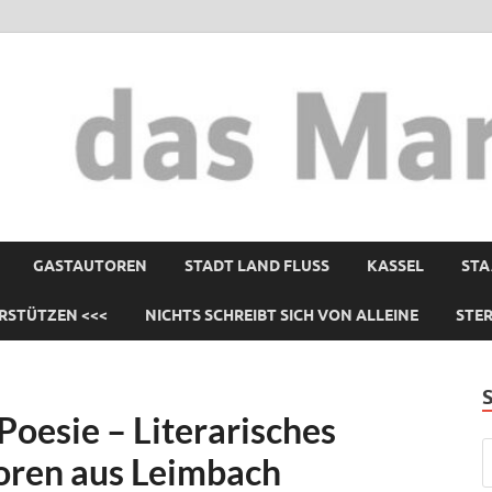
GASTAUTOREN
STADT LAND FLUSS
KASSEL
STA
RSTÜTZEN <<<
NICHTS SCHREIBT SICH VON ALLEINE
STE
Poesie – Literarisches
toren aus Leimbach