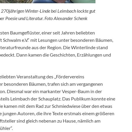
 270jährigen Winter-Linde bei Leimbach lockte gut
er Poesie und Literatur. Foto Alexander Schenk
sten Baumgeflüster, einer seit Jahren beliebten
ft Schwalm e.V.“ mit Lesungen unter besonderen Bäumen,
iteraturfreunde aus der Region. Die Winterlinde stand
 bedeckt. Dann kamen die Geschichten, Erzählungen und
eliebten Veranstaltung des „Fördervereins
ter besonderen Bäumen, trafen sich am vergangenen
ion. Diesmal war ein markanter Vesper-Baum in der
steils Leimbach der Schauplatz. Das Publikum konnte eine
ele kamen mit dem Rad zur Schmiedwiese über den etwas
ie jungen Autoren, die ihre Texte erstmals einem größeren
tsteller sind gleich nebenan zu Hause, nämlich am
ühler“.