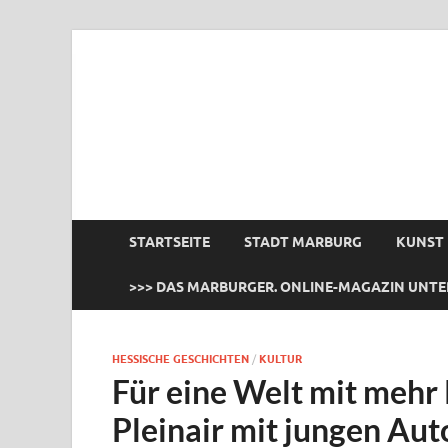
das Marburger.
Online-Magazin
STARTSEITE
STADT MARBURG
KUNST
>>> DAS MARBURGER. ONLINE-MAGAZIN UNTE
HESSISCHE GESCHICHTEN
/
KULTUR
Für eine Welt mit mehr 
Pleinair mit jungen Au