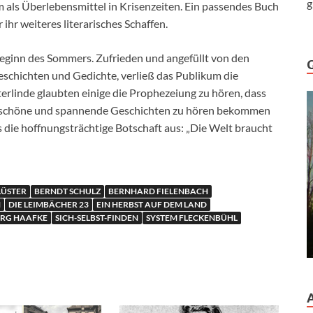
g
 als Überlebensmittel in Krisenzeiten. Ein passendes Buch
ihr weiteres literarisches Schaffen.
Beginn des Sommers. Zufrieden und angefüllt von den
schichten und Gedichte, verließ das Publikum die
rlinde glaubten einige die Prophezeiung zu hören, dass
h schöne und spannende Geschichten zu hören bekommen
s die hoffnungsträchtige Botschaft aus: „Die Welt braucht
ÜSTER
BERNDT SCHULZ
BERNHARD FIELENBACH
H
DIE LEIMBÄCHER 23
EIN HERBST AUF DEM LAND
ÖRG HAAFKE
SICH-SELBST-FINDEN
SYSTEM FLECKENBÜHL