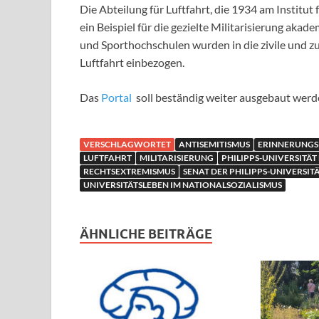
Die Abteilung für Luftfahrt, die 1934 am Institu
ein Beispiel für die gezielte Militarisierung aka
und Sporthochschulen wurden in die zivile und 
Luftfahrt einbezogen.
Das
Portal
soll beständig weiter ausgebaut werd
VERSCHLAGWORTET
ANTISEMITISMUS
ERINNERUNGS
LUFTFAHRT
MILITARISIERUNG
PHILIPPS-UNIVERSITÄ
RECHTSEXTREMISMUS
SENAT DER PHILIPPS-UNIVERSI
UNIVERSITÄTSLEBEN IM NATIONALSOZIALISMUS
ÄHNLICHE BEITRÄGE