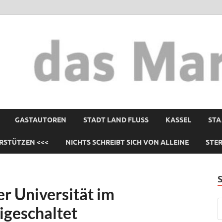
GASTAUTOREN
STADT LAND FLUSS
KASSEL
STA
RSTÜTZEN <<<
NICHTS SCHREIBT SICH VON ALLEINE
STE
er Universität im
igeschaltet