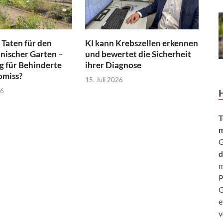
 Taten für den
KI kann Krebszellen erkennen
nischer Garten –
und bewertet die Sicherheit
 für Behinderte
ihrer Diagnose
omiss?
15. Juli 2026
26
T
m
G
d
m
P
G
e
v