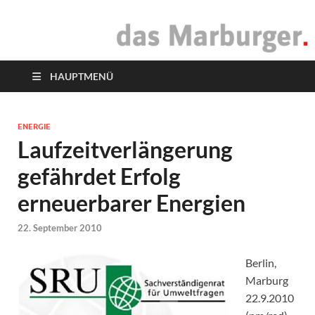
das Marburger.
Online-Magazin
HAUPTMENÜ
ENERGIE
Laufzeitverlängerung
gefährdet Erfolg
erneuerbarer Energien
22. September 2010
Berlin,
Marburg
22.9.2010