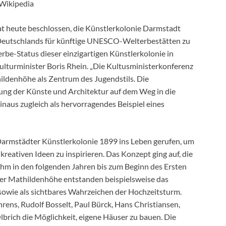
Wikipedia
t heute beschlossen, die Künstlerkolonie Darmstadt
e Deutschlands für künftige UNESCO-Welterbestätten zu
erbe-Status dieser einzigartigen Künstlerkolonie in
Kulturminister Boris Rhein. „Die Kultusministerkonferenz
ildenhöhe als Zentrum des Jugendstils. Die
lung der Künste und Architektur auf dem Weg in die
naus zugleich als hervorragendes Beispiel eines
armstädter Künstlerkolonie 1899 ins Leben gerufen, um
kreativen Ideen zu inspirieren. Das Konzept ging auf, die
m in den folgenden Jahren bis zum Beginn des Ersten
er Mathildenhöhe entstanden beispielsweise das
 sowie als sichtbares Wahrzeichen der Hochzeitsturm.
ens, Rudolf Bosselt, Paul Bürck, Hans Christiansen,
brich die Möglichkeit, eigene Häuser zu bauen. Die