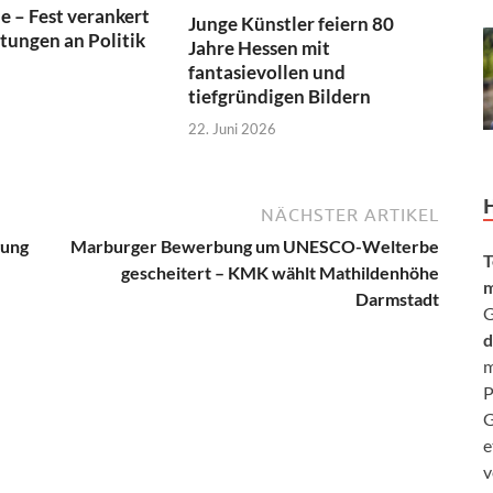
 – Fest verankert
Junge Künstler feiern 80
tungen an Politik
Jahre Hessen mit
fantasievollen und
tiefgründigen Bildern
22. Juni 2026
NÄCHSTER ARTIKEL
gung
Marburger Bewerbung um UNESCO-Welterbe
T
gescheitert – KMK wählt Mathildenhöhe
m
Darmstadt
G
d
m
P
G
e
v