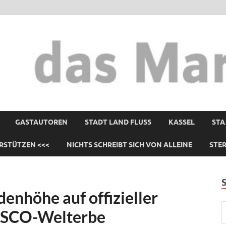
GASTAUTOREN
STADT LAND FLUSS
KASSEL
STA
RSTÜTZEN <<<
NICHTS SCHREIBT SICH VON ALLEINE
STE
enhöhe auf offizieller
NESCO-Welterbe