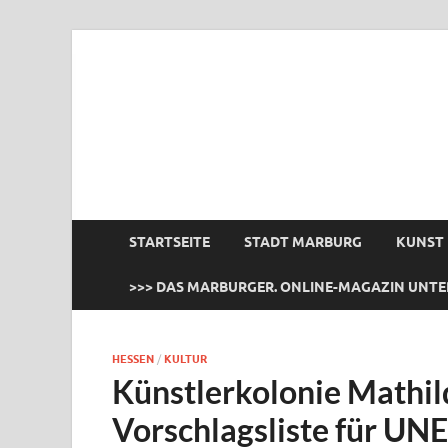
das Marburger.
Online-Magazin
STARTSEITE
STADT MARBURG
KUNST
>>> DAS MARBURGER. ONLINE-MAGAZIN UNTE
HESSEN
/
KULTUR
Künstlerkolonie Mathild
Vorschlagsliste für U