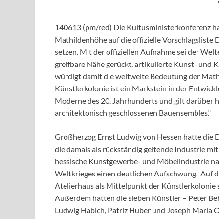
140613 (pm/red) Die Kultusministerkonferenz ha
Mathildenhöhe auf die offizielle Vorschlagslist
setzen. Mit der offiziellen Aufnahme sei der Welt
greifbare Nähe gerückt, artikulierte Kunst- und 
würdigt damit die weltweite Bedeutung der Math
Künstlerkolonie ist ein Markstein in der Entwick
Moderne des 20. Jahrhunderts und gilt darüber hi
architektonisch geschlossenen Bauensembles.“
Großherzog Ernst Ludwig von Hessen hatte die D
die damals als rückständig geltende Industrie mit 
hessische Kunstgewerbe- und Möbelindustrie nah
Weltkrieges einen deutlichen Aufschwung. Auf d
Atelierhaus als Mittelpunkt der Künstlerkolonie
Außerdem hatten die sieben Künstler – Peter Behr
Ludwig Habich, Patriz Huber und Joseph Maria Ol