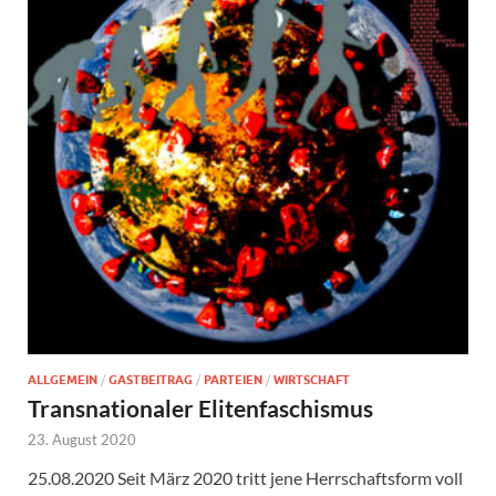
ALLGEMEIN
/
GASTBEITRAG
/
PARTEIEN
/
WIRTSCHAFT
Transnationaler Elitenfaschismus
23. August 2020
25.08.2020 Seit März 2020 tritt jene Herrschaftsform voll