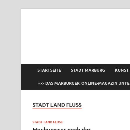
das Marburger.
Online-Magazin
STARTSEITE
STADT MARBURG
KUNST
>>> DAS MARBURGER. ONLINE-MAGAZIN UNTE
STADT LAND FLUSS
STADT LAND FLUSS
Hochwasser nach der