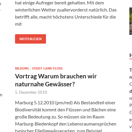
hat einige Aufreger bereit gehalten. Mit dem
e
winterlichen Wetter zuallervorderst natürlich. Das
r
betrifft alle, macht höchstens Unterschiede für die
mit
WEITERLESEN
BILDUNG
/
STADT LAND FLUSS
T
Vortrag Warum brauchen wir
m
naturnahe Gewässer?
G
d
5. Dezember 2010
in
m
Marburg 5.12.2010 (pm/red) Als Bestandteil einer
P
Biodiversität kommt den Flüssen und Bächen eine
G
große Bedeutung zu. So müssen sie im Raum
e
Marburg-Biedenkopf den Lebensraumansprüchen
v
typischer Fließgewässerarten, zum Beispiel