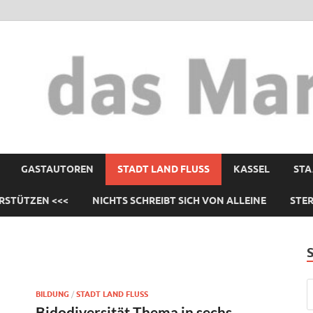
GASTAUTOREN
STADT LAND FLUSS
KASSEL
STA
RSTÜTZEN <<<
NICHTS SCHREIBT SICH VON ALLEINE
STE
BILDUNG
/
STADT LAND FLUSS
Bidodiversität Thema in sechs