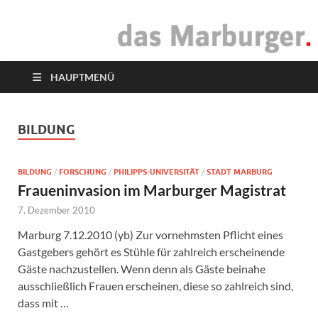
das Marburger.
Online-Magazin
HAUPTMENÜ
BILDUNG
BILDUNG
/
FORSCHUNG
/
PHILIPPS-UNIVERSITÄT
/
STADT MARBURG
Fraueninvasion im Marburger Magistrat
7. Dezember 2010
Marburg 7.12.2010 (yb) Zur vornehmsten Pflicht eines
Gastgebers gehört es Stühle für zahlreich erscheinende
Gäste nachzustellen. Wenn denn als Gäste beinahe
ausschließlich Frauen erscheinen, diese so zahlreich sind,
dass mit …